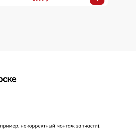
750 р
600 р
1600 р
1900 р
рске
1600 р
апример, некорректный монтаж запчасти).