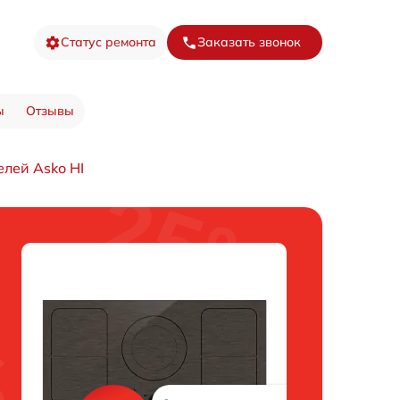
Статус ремонта
Заказать звонок
ы
Отзывы
лей Asko HI