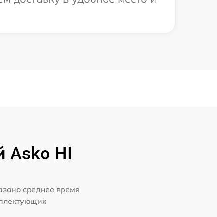
 Asko HI
казано среднее время
мплектующих