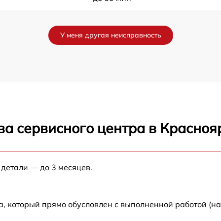
до 60 мин
У меня другая неисправность
до 60 мин
до 60 мин
до 60 мин
ва сервисного центра в Красноя
до 60 мин
 детали — до 3 месяцев.
а, который прямо обусловлен с выполненной работой (н