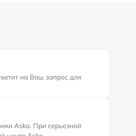
тветит на Ваш запрос для
ики Asko. При серьезной
й центр Asko.