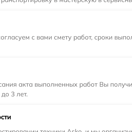
огласуем с вами смету работ, сроки вып
сания акта выполненных работ Вы получ
до 3 лет.
сти
тировании техники Asko, и мы организуе