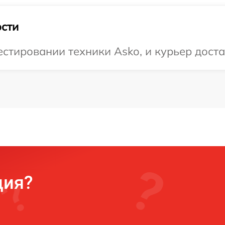
сти
тировании техники Asko, и курьер достав
ция?