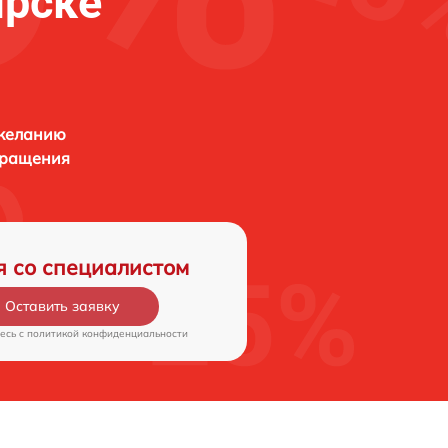
ярске
 желанию
бращения
я со специалистом
Оставить заявку
есь c
политикой конфиденциальности