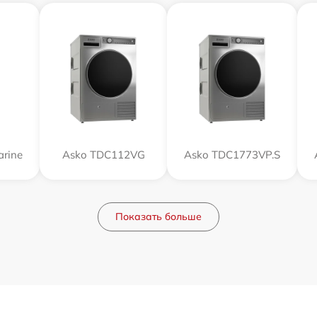
rine
Asko TDC112VG
Asko TDC1773VP.S
Показать больше