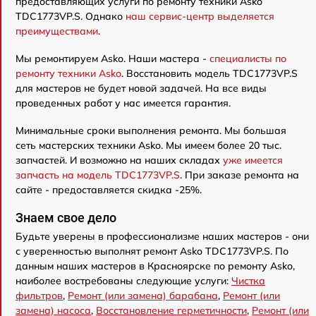
предоставляющих услуги по ремонту техники Asko
TDC1773VP.S. Однако
наш сервис-центр выделяется
преимуществами
.
Мы ремонтируем Asko. Наши мастера -
специалисты по
ремонту техники Asko
. Восстановить модель TDC1773VP.S
для мастеров не будет новой задачей. На все виды
проведенных работ у нас имеется гарантия.
Минимальные сроки выполнения ремонта. Мы большая
сеть мастерских техники Asko. Мы имеем более 20 тыс.
запчастей. И возможно на наших складах
уже имеется
запчасть на модель TDC1773VP.S
. При заказе ремонта на
сайте - предоставляется скидка -25%.
Знаем свое дело
Будьте уверены в профессионализме наших мастеров - они
с уверенностью выполнят ремонт Asko TDC1773VP.S. По
данным наших мастеров в Красноярске по ремонту Asko,
наиболее востребованы следующие услуги:
Чистка
фильтров
,
Ремонт (или замена) барабана
,
Ремонт (или
замена) насоса
,
Восстановление герметичности
,
Ремонт (или