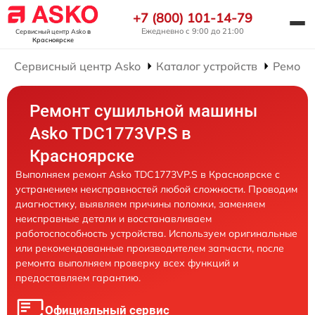
+7 (800) 101-14-79
Ежедневно с 9:00 до 21:00
Сервисный центр Asko
в
Красноярске
Сервисный центр Asko
Каталог устройств
Ремонт
Ремонт сушильной машины
Asko TDC1773VP.S в
Красноярске
Выполняем ремонт Asko TDC1773VP.S в Красноярске с
устранением неисправностей любой сложности. Проводим
диагностику, выявляем причины поломки, заменяем
неисправные детали и восстанавливаем
работоспособность устройства. Используем оригинальные
или рекомендованные производителем запчасти, после
ремонта выполняем проверку всех функций и
предоставляем гарантию.
Официальный сервис