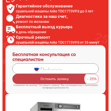
Гарантийное обслуживание
сушильной машины Asko TDC1773VP.S до 3 лет
Диагностика за наш счет,
ремонт по желанию
Бесплатный выезд курьера
в день обращения
Срочный ремонт
сушильной машины Asko TDC1773VP.S от 35 минут
Бесплатная консультация со
специалистом
Оставить заявку
Нажимая на кнопку "Оставить заявку" Вы соглашаетесь c
политикой
конфиденциальности