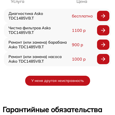
Услуга
Цена
Диагностика Asko
бесплатно
TDC1485VB.T
Чистка фильтров Asko
1100 р
TDC1485VB.T
Ремонт (или замена) барабана
900 р
Asko TDC1485VB.T
Ремонт (или замена) насоса
1000 р
Asko TDC1485VB.T
У меня другая неисправность
Гарантийные обязательства