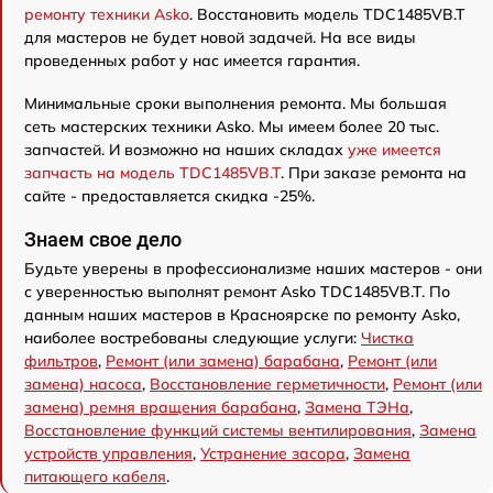
ремонту техники Asko
. Восстановить модель TDC1485VB.T
для мастеров не будет новой задачей. На все виды
проведенных работ у нас имеется гарантия.
Минимальные сроки выполнения ремонта. Мы большая
сеть мастерских техники Asko. Мы имеем более 20 тыс.
запчастей. И возможно на наших складах
уже имеется
запчасть на модель TDC1485VB.T
. При заказе ремонта на
сайте - предоставляется скидка -25%.
Знаем свое дело
Будьте уверены в профессионализме наших мастеров - они
с уверенностью выполнят ремонт Asko TDC1485VB.T. По
данным наших мастеров в Красноярске по ремонту Asko,
наиболее востребованы следующие услуги:
Чистка
фильтров
,
Ремонт (или замена) барабана
,
Ремонт (или
замена) насоса
,
Восстановление герметичности
,
Ремонт (или
замена) ремня вращения барабана
,
Замена ТЭНа
,
Восстановление функций системы вентилирования
,
Замена
устройств управления
,
Устранение засора
,
Замена
питающего кабеля
.