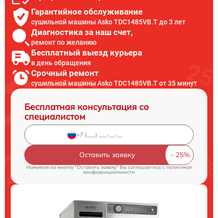
Гарантийное обслуживание
сушильной машины Asko TDC1485VB.T до 3 лет
Диагностика за наш счет,
ремонт по желанию
Бесплатный выезд курьера
в день обращения
Срочный ремонт
сушильной машины Asko TDC1485VB.T от 35 минут
Бесплатная консультация со
специалистом
Оставить заявку
Нажимая на кнопку "Оставить заявку" Вы соглашаетесь c
политикой
конфиденциальности