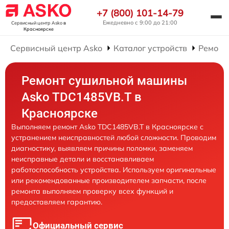
+7 (800) 101-14-79
Ежедневно с 9:00 до 21:00
Сервисный центр Asko
в
Красноярске
Сервисный центр Asko
Каталог устройств
Ремонт
Ремонт сушильной машины
Asko TDC1485VB.T в
Красноярске
Выполняем ремонт Asko TDC1485VB.T в Красноярске с
устранением неисправностей любой сложности. Проводим
диагностику, выявляем причины поломки, заменяем
неисправные детали и восстанавливаем
работоспособность устройства. Используем оригинальные
или рекомендованные производителем запчасти, после
ремонта выполняем проверку всех функций и
предоставляем гарантию.
Официальный сервис