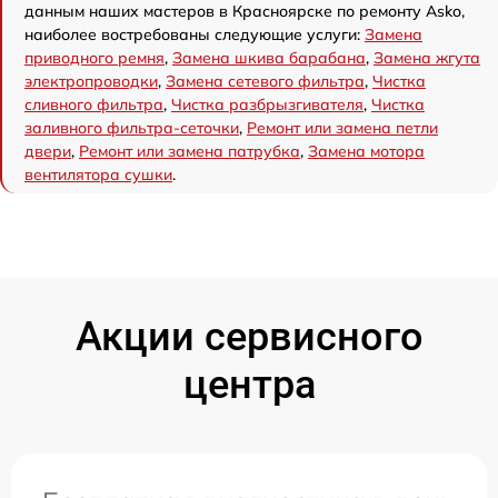
данным наших мастеров в Красноярске по ремонту Asko,
наиболее востребованы следующие услуги:
Замена
приводного ремня
,
Замена шкива барабана
,
Замена жгута
электропроводки
,
Замена сетевого фильтра
,
Чистка
сливного фильтра
,
Чистка разбрызгивателя
,
Чистка
заливного фильтра-сеточки
,
Ремонт или замена петли
двери
,
Ремонт или замена патрубка
,
Замена мотора
вентилятора сушки
.
Акции сервисного
центра