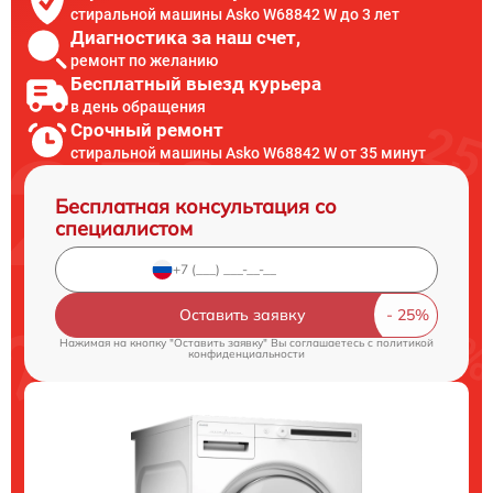
стиральной машины Asko W68842 W до 3 лет
Диагностика за наш счет,
ремонт по желанию
Бесплатный выезд курьера
в день обращения
Срочный ремонт
стиральной машины Asko W68842 W от 35 минут
Бесплатная консультация со
специалистом
Оставить заявку
Нажимая на кнопку "Оставить заявку" Вы соглашаетесь c
политикой
конфиденциальности