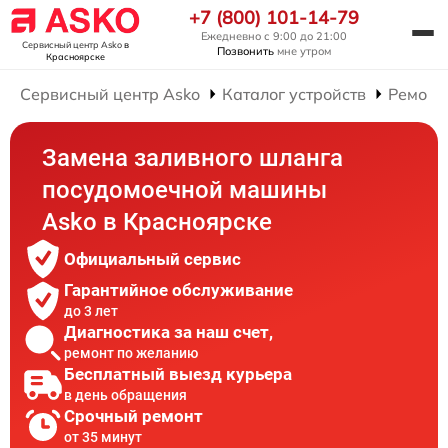
+7 (800) 101-14-79
Ежедневно с 9:00 до 21:00
Сервисный центр Asko
в
Позвонить
мне утром
Красноярске
Сервисный центр Asko
Каталог устройств
Ремонт
Замена заливного шланга
посудомоечной машины
Asko в Красноярске
Официальный сервис
Гарантийное обслуживание
до 3 лет
Диагностика за наш счет,
ремонт по желанию
Бесплатный выезд курьера
в день обращения
Срочный ремонт
от 35 минут