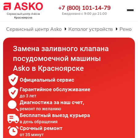
+7 (800) 101-14-79
Ежедневно с 9:00 до 21:00
Сервисный центр Asko
в
Красноярске
Сервисный центр Asko
Каталог устройств
Ремонт
Замена заливного клапана
посудомоечной машины
Asko в Красноярске
Официальный сервис
Гарантийное обслуживание
до 3 лет
Диагностика за наш счет,
ремонт по желанию
Бесплатный выезд курьера
в день обращения
Срочный ремонт
от 35 минут