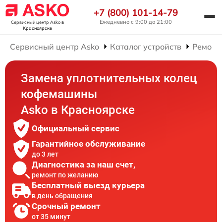
+7 (800) 101-14-79
Ежедневно с 9:00 до 21:00
Сервисный центр Asko
в
Красноярске
Сервисный центр Asko
Каталог устройств
Ремонт
Замена уплотнительных колец
кофемашины
Asko в Красноярске
Официальный сервис
Гарантийное обслуживание
до 3 лет
Диагностика за наш счет,
ремонт по желанию
Бесплатный выезд курьера
в день обращения
Срочный ремонт
от 35 минут