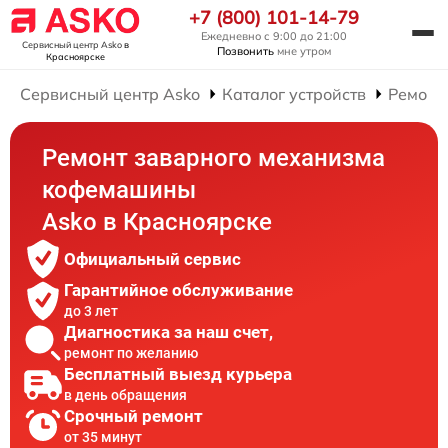
+7 (800) 101-14-79
Ежедневно с 9:00 до 21:00
Сервисный центр Asko
в
Позвонить
мне утром
Красноярске
Сервисный центр Asko
Каталог устройств
Ремонт
Ремонт заварного механизма
кофемашины
Asko в Красноярске
Официальный сервис
Гарантийное обслуживание
до 3 лет
Диагностика за наш счет,
ремонт по желанию
Бесплатный выезд курьера
в день обращения
Срочный ремонт
от 35 минут