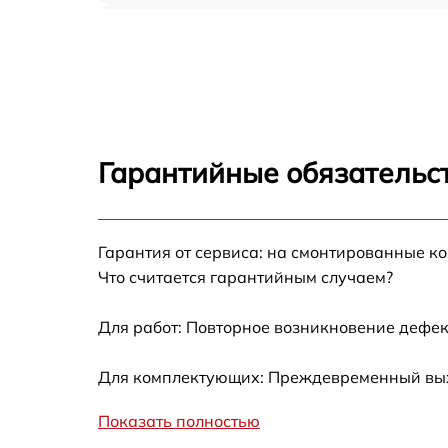
Ремонт термоблока/пароблока Asko
CM8477B
Замена трубок Asko CM8477B
Ремонт гидросистемы Asko CM8477B
Гарантийные обязательст
Ремонт кофемолки Asko CM8477B
Гарантия от сервиса: на смонтированные к
Замена жерновов кофемолки Asko CM8477
Что считается гарантийным случаем?
Замена прокладок Asko CM8477B
Для работ: Повторное возникновение дефек
Декальцинация Asko CM8477B
Для комплектующих: Преждевременный выход
Показать полностью
Замена датчиков Asko CM8477B