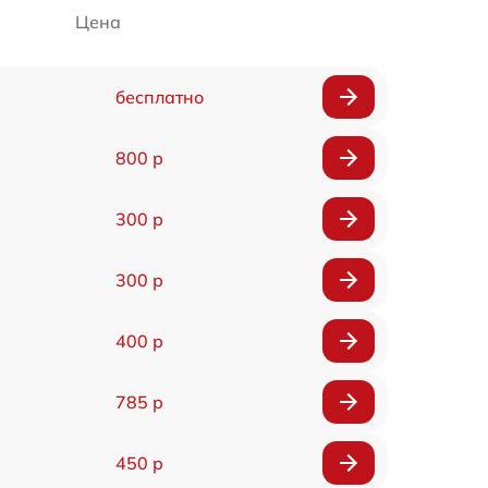
Цена
бесплатно
800 р
300 р
300 р
400 р
785 р
450 р