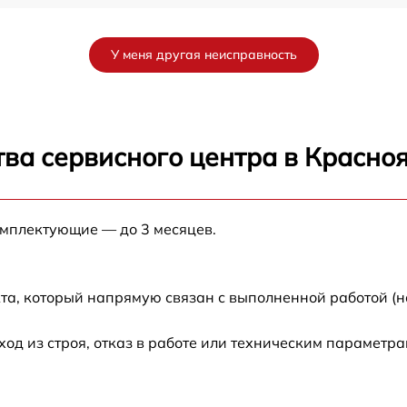
от 50 мин
У меня другая неисправность
от 40 мин
от 60 мин
ва сервисного центра в Красно
от 60 мин
омплектующие — до 3 месяцев.
B
от 50 мин
от 30 мин
та, который напрямую связан с выполненной работой (н
от 30 мин
 из строя, отказ в работе или техническим параметра
от 30 мин