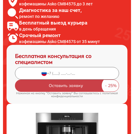
кофемашины Asko CM8457S до 3 лет
Диагностика за наш счет,
ремонт по желанию
Бесплатный выезд курьера
в день обращения
Срочный ремонт
кофемашины Asko CM8457S от 35 минут
Бесплатная консультация со
специалистом
Оставить заявку
Нажимая на кнопку "Оставить заявку" Вы соглашаетесь c
политикой
конфиденциальности