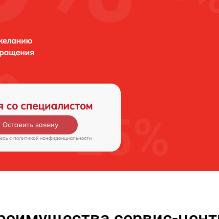
 желанию
бращения
я со специалистом
Оставить заявку
есь c
политикой конфиденциальности
реимущества сервис-цент