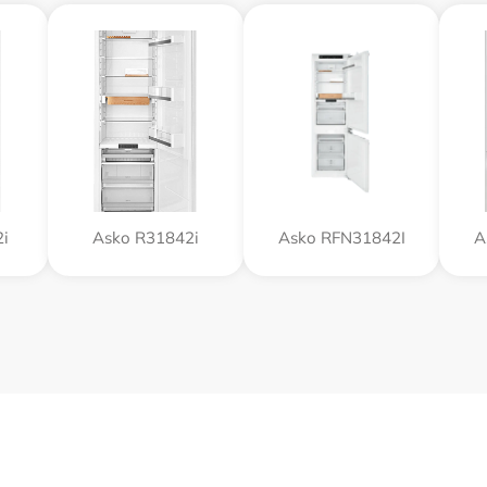
i
Asko R31842i
Asko RFN31842I
A