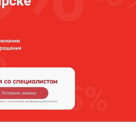
ярске
 желанию
бращения
я со специалистом
Оставить заявку
есь c
политикой конфиденциальности