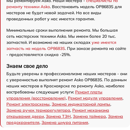
Мы ремонтируем Asko. Наши мастера -
специалисты по
ремонту техники Asko
. Восстановить модель OP8683S для
мастеров не будет новой задачей. На все виды
проведенных работ у нас имеется гарантия.
Минимальные сроки выполнения ремонта. Мы большая
сеть мастерских техники Asko. Мы имеем более 20 тыс.
запчастей. И возможно на наших складах
уже имеется
запчасть на модель OP8683S
. При заказе ремонта на сайте
- предоставляется скидка -25%.
Знаем свое дело
Будьте уверены в профессионализме наших мастеров - они
с уверенностью выполнят ремонт Asko OP8683S. По данным
наших мастеров в Красноярске по ремонту Asko, наиболее
востребованы следующие услуги:
Ремонт платы
управления (восстановление)
,
Ремонт модуля управления
,
Ремонт электросхемы
,
Замена индикаторной лампы
,
Замена ручек терморегулятора
,
Ремонт механизма
открывания двери
,
Замена ТЭН
,
Замена таймера
,
Замена
предохранителя
,
Замена шнура питания
.