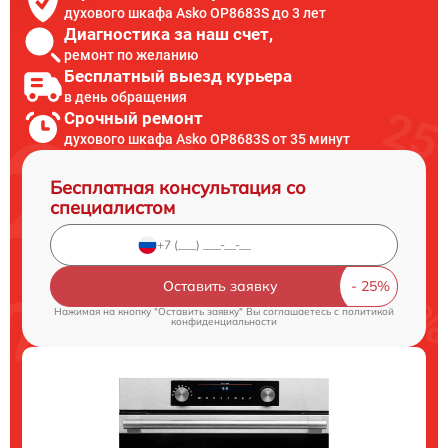
духового шкафа Asko OP8683S до 3 лет
Диагностика за наш счет,
ремонт по желанию
Бесплатный выезд курьера
в день обращения
Срочный ремонт
духового шкафа Asko OP8683S от 35 минут
Бесплатная консультация со
специалистом
Оставить заявку
Нажимая на кнопку "Оставить заявку" Вы соглашаетесь c
политикой
конфиденциальности